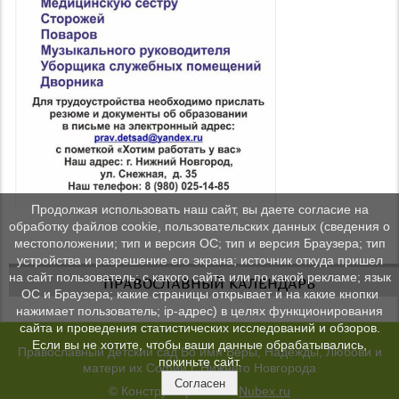
Продолжая использовать наш сайт, вы даете согласие на
обработку файлов cookie, пользовательских данных (сведения о
местоположении; тип и версия ОС; тип и версия Браузера; тип
устройства и разрешение его экрана; источник откуда пришел
на сайт пользователь; с какого сайта или по какой рекламе; язык
ПРАВОСЛАВНЫЙ КАЛЕНДАРЬ
ОС и Браузера; какие страницы открывает и на какие кнопки
нажимает пользователь; ip-адрес) в целях функционирования
сайта и проведения статистических исследований и обзоров.
Если вы не хотите, чтобы ваши данные обрабатывались,
Православный детский сад Во имя Веры, Надежды, Любови и
покиньте сайт.
матери их Софии г. Нижнего Новгорода
Согласен
© Конструктор сайтов
Nubex.ru