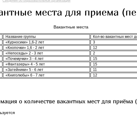
Сведения об образовательной организации
антные места для приема (п
кантные места
Название группы
Кол-во вакантных мест д
«Курносики» 1,6-2 лет
3
«Кнопочки» 1,6 - 2 лет
12
«Непоседы» 2 - 3 лет
2
«Почемучки» 3 - 4 лет
15
«Фантазеры» 4 - 5 лет
15
«Затейники» 5 - 6 лет
11
«Книголюбы» 6 - 7 лет
12
ация о количестве вакантных мест для приёма 
ьзуется