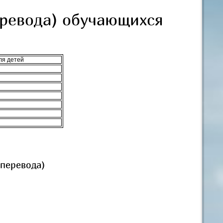
еревода) обучающихся
ля детей
(перевода)