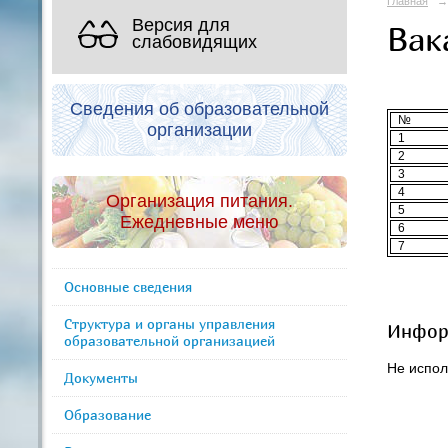
Главная
→
Версия для
Вак
слабовидящих
Ва
Сведения об образовательной
№
организации
1
2
3
4
Организация питания.
5
Ежедневные меню
6
7
Основные сведения
Структура и органы управления
Информ
образовательной организацией
Не испол
Документы
Образование