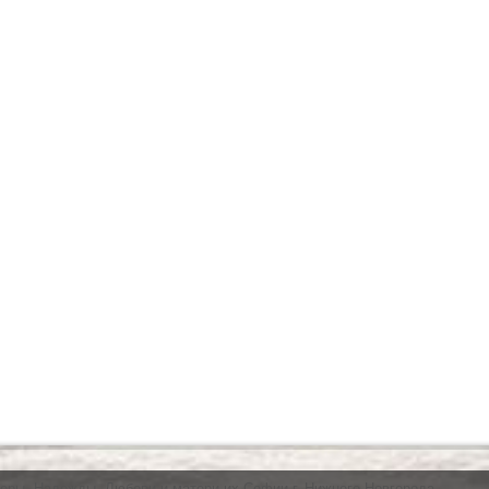
еры, Надежды, Любови и матери их Софии г. Нижнего Новгорода