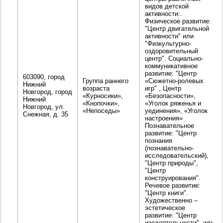
видов детской
активности:.
Физическое развитие:
"Центр двигательной
активности" или
"Физкультурно-
оздоровительный
центр". Социально-
коммуникативное
развитие: "Центр
603090, город
Группа раннего
«Сюжетно-ролевых
Нижний
возраста
игр" , Центр
Новгород, город
«Курносики»,
«Безопасности»,
Нижний
«Кнопочки»,
«Уголок ряженья и
Новгород, ул.
«Непоседы»
уединения», «Уголок
Снежная, д. 35
настроения»
Познавательное
развитие: "Центр
познания
(познавательно-
исследовательский),
"Центр природы",
"Центр
конструирования".
Речевое развитие:
"Центр книги".
Художественно –
эстетическое
развитие: "Центр
изодеятельности", или