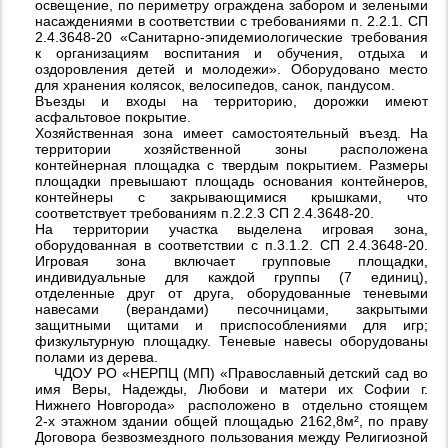
освещение, по периметру ограждена забором и зелеными
насаждениями в соответствии с требованиями п. 2.2.1. СП
2.4.3648-20 «Санитарно-эпидемиологические требования
к организациям воспитания и обучения, отдыха и
оздоровления детей и молодежи». Оборудовано место
для хранения колясок, велосипедов, санок, пандусом.
Въезды и входы на территорию, дорожки имеют
асфальтовое покрытие.
Хозяйственная зона имеет самостоятельный въезд. На
территории хозяйственной зоны расположена
контейнерная площадка с твердым покрытием. Размеры
площадки превышают площадь основания контейнеров,
контейнеры с закрывающимися крышками, что
соответствует требованиям п.2.2.3 СП 2.4.3648-20.
На территории участка выделена игровая зона,
оборудованная в соответствии с п.3.1.2. СП 2.4.3648-20.
Игровая зона включает групповые площадки,
индивидуальные для каждой группы (7 единиц),
отделенные друг от друга, оборудованные теневыми
навесами (верандами) песочницами, закрытыми
защитными щитами и приспособлениями для игр;
физкультурную площадку. Теневые навесы оборудованы
полами из дерева.
ЧДОУ РО «НЕРПЦ (МП) «Православный детский сад во
имя Веры, Надежды, Любови и матери их Софии г.
Нижнего Новгорода» расположено в отдельно стоящем
2-х этажном здании общей площадью 2162,8м², по праву
Договора безвозмездного пользования между Религиозной