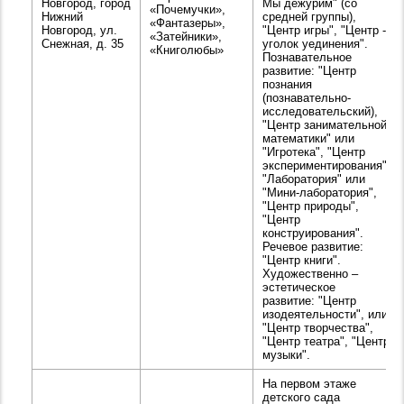
Новгород, город
Мы дежурим" (со
«Почемучки»,
Нижний
средней группы),
«Фантазеры»,
Новгород, ул.
"Центр игры", "Центр -
«Затейники»,
Снежная, д. 35
уголок уединения".
«Книголюбы»
Познавательное
развитие: "Центр
познания
(познавательно-
исследовательский),
"Центр занимательной
математики" или
"Игротека", "Центр
экспериментирования",
"Лаборатория" или
"Мини-лаборатория",
"Центр природы",
"Центр
конструирования".
Речевое развитие:
"Центр книги".
Художественно –
эстетическое
развитие: "Центр
изодеятельности", или
"Центр творчества",
"Центр театра", "Центр
музыки".
На первом этаже
детского сада