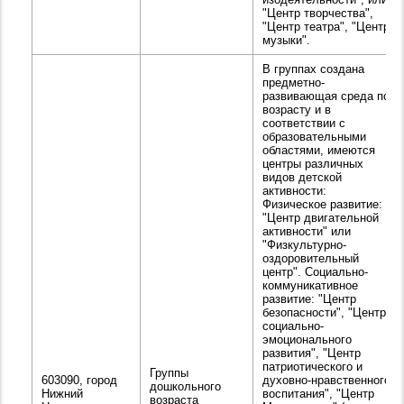
"Центр творчества",
"Центр театра", "Центр
музыки".
В группах создана
предметно-
развивающая среда по
возрасту и в
соответствии с
образовательными
областями, имеются
центры различных
видов детской
активности:
Физическое развитие:
"Центр двигательной
активности" или
"Физкультурно-
оздоровительный
центр". Социально-
коммуникативное
развитие: "Центр
безопасности", "Центр
социально-
эмоционального
развития", "Центр
патриотического и
Группы
603090, город
духовно-нравственного
дошкольного
Нижний
воспитания", "Центр
возраста