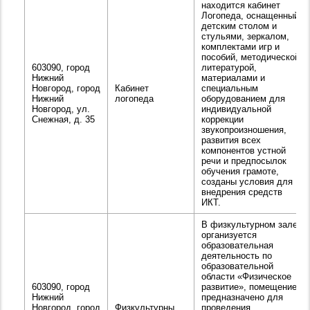
находится кабинет
Логопеда, оснащенный
детским столом и
стульями, зеркалом,
комплектами игр и
пособий, методической
603090, город
литературой,
Нижний
материалами и
Новгород, город
Кабинет
специальным
Нижний
логопеда
оборудованием для
Новгород, ул.
индивидуальной
Снежная, д. 35
коррекции
звукопроизношения,
развития всех
компонентов устной
речи и предпосылок
обучения грамоте,
созданы условия для
внедрения средств
ИКТ.
В физкультурном зале
организуется
образовательная
деятельность по
образовательной
области «Физическое
603090, город
развитие», помещение
Нижний
предназначено для
Новгород, город
Физкультурны
проведения