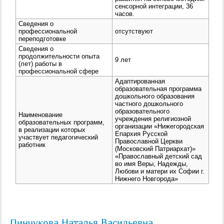
сенсорной интеграции, 36
часов.
Сведения о
профессиональной
отсутствуют
переподготовке
Сведения о
продолжительности опыта
9 лет
(лет) работы в
профессиональной сфере
Адаптированная
образовательная программа
дошкольного образования
частного дошкольного
образовательного
Наименование
учреждения религиозной
образовательных программ,
организации «Нижегородская
в реализации которых
Епархия Русской
участвует педагогический
Православной Церкви
работник
(Московский Патриархат)»
«Православный детский сад
во имя Веры, Надежды,
Любови и матери их Софии г.
Нижнего Новгорода»
Пинчукова Наталья Васильевна