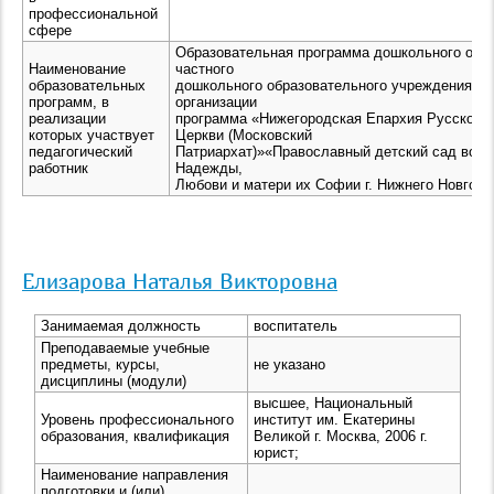
профессиональной
сфере
Образовательная программа дошкольного обр
Наименование
частного
образовательных
дошкольного образовательного учреждения ре
программ, в
организации
реализации
программа «Нижегородская Епархия Русской 
которых участвует
Церкви (Московский
педагогический
Патриархат)»«Православный детский сад во и
работник
Надежды,
Любови и матери их Софии г. Нижнего Новгоро
Елизарова Наталья Викторовна
Занимаемая должность
воспитатель
Преподаваемые учебные
предметы, курсы,
не указано
дисциплины (модули)
высшее, Национальный
Уровень профессионального
институт им. Екатерины
образования, квалификация
Великой г. Москва, 2006 г.
юрист;
Наименование направления
подготовки и (или)