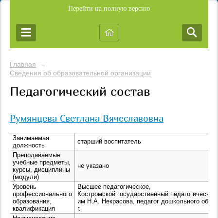
Перейти на полную версию
Главная
→
Сведения об образовательной организации
Педагогический состав
Румянцева Светлана Вячеславовна
Занимаемая
старший воспитатель
должность
Преподаваемые
учебные предметы,
не указано
курсы, дисциплины
(модули)
Уровень
Высшее педагогическое,
профессионального
Костромской государственный педагогический
образования,
им Н.А. Некрасова, педагог дошкольного образ
квалификация
г.