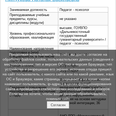
Занимаемая должность
Педагог - психолог
Преподаваемые учебные
предметы, курсы,
не указано
дисциплины (модули)
высшее, ГОУВПО
«Дальневосточный
Уровень профессионального
государственный
образования, квалификация
гуманитарный университет» /
педагог - психолог.
Наименование направления
подготовки и (или)
Продолжая использовать наш сайт, вы даете согласие на
педагог - психолог
специальности, в том числе
обработку файлов cookie, пользовательских данных (сведения о
научной
местоположении; тип и версия ОС; тип и версия Браузера; тип
Ученая степень
отсутствует
устройства и разрешение его экрана; источник откуда пришел
Ученое звание
отсутствует
на сайт пользователь; с какого сайта или по какой рекламе; язык
ОС и Браузера; какие страницы открывает и на какие кнопки
ФГБОУ ВО «Приволжский
исследовательский
нажимает пользователь; ip-адрес) в целях функционирования
Сведения о повышении
медицинский университет» –
сайта и проведения статистических исследований и обзоров.
квалификации (за последние
Двигательная терапия для
Если вы не хотите, чтобы ваши данные обрабатывались,
3 года)
детей с нарушениями
покиньте сайт.
развития на основе методики
сенсорной интеграции, 36
Согласен
часов
АНО ДПО «Международный