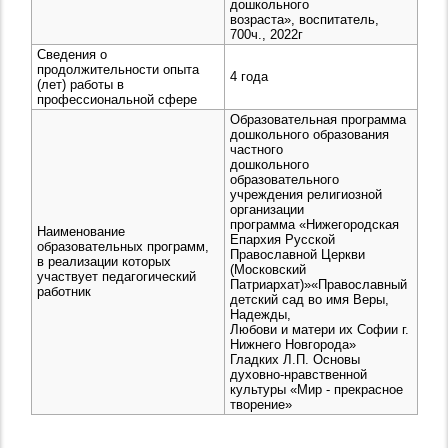
дошкольного
возраста», воспитатель,
700ч., 2022г
Сведения о
продолжительности опыта
4 года
(лет) работы в
профессиональной сфере
Образовательная программа
дошкольного образования
частного
дошкольного
образовательного
учреждения религиозной
организации
программа «Нижегородская
Наименование
Епархия Русской
образовательных программ,
Православной Церкви
в реализации которых
(Московский
участвует педагогический
Патриархат)»«Православный
работник
детский сад во имя Веры,
Надежды,
Любови и матери их Софии г.
Нижнего Новгорода»
Гладких Л.П. Основы
духовно-нравственной
культуры «Мир - прекрасное
творение»