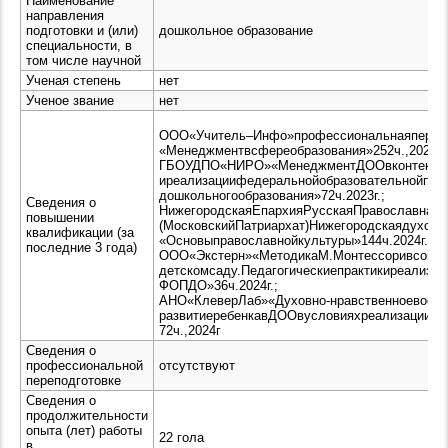
Наименование
направления
подготовки и (или)
дошкольное образование
специальности, в
том числе научной
Ученая степень
нет
Ученое звание
нет
ООО«Учитель–Инфо»профессиональнаяперепо
«Менеджментвсфереобразования»252ч.,2022г.;
ГБОУДПО«НИРО»«МенеджментДООвконтексте
иреализациифедеральнойобразовательнойпро
дошкольногообразования»72ч.2023г.;
Сведения о
НижегородскаяЕпархияРусскаяПравославнаяЦ
повышении
(МосковскийПатриархат)Нижегородскаядуховн
квалификации (за
«Основыправославнойкультуры»144ч.2024г.;
последние 3 года)
ООО«Экстерн»«МетодикаМ.Монтессоривсовр
детскомсаду.Педагогическиепрактикиреализа
ФОПДО»36ч.2024г.;
АНО«КлеверЛаб»«Духовно-нравственноевоспи
развитиеребенкавДООвусловияхреализацииФ
72ч.,2024г
Сведения о
профессиональной
отсутствуют
переподготовке
Сведения о
продолжительности
опыта (лет) работы
22 гола
в