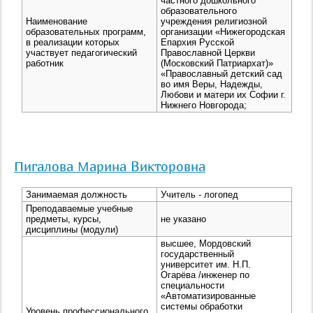
частного дошкольного
образовательного
Наименование
учреждения религиозной
образовательных программ,
организации «Нижегородская
в реализации которых
Епархия Русской
участвует педагогический
Православной Церкви
работник
(Московский Патриархат)»
«Православный детский сад
во имя Веры, Надежды,
Любови и матери их Софии г.
Нижнего Новгорода;
Пигалова Марина Викторовна
Занимаемая должность
Учитель - логопед
Преподаваемые учебные
предметы, курсы,
не указано
дисциплины (модули)
высшее, Мордовский
государственный
университет им. Н.П.
Огарёва /инженер по
специальности
«Автоматизированные
системы обработки
Уровень профессионального