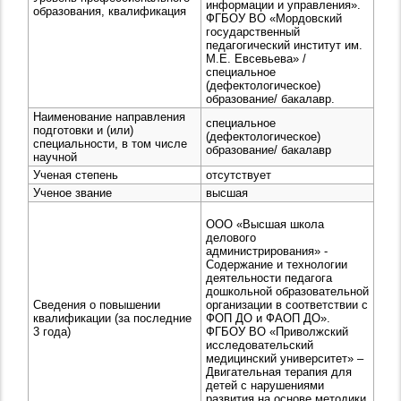
информации и управления».
образования, квалификация
ФГБОУ ВО «Мордовский
государственный
педагогический институт им.
М.Е. Евсевьева» /
специальное
(дефектологическое)
образование/ бакалавр.
Наименование направления
специальное
подготовки и (или)
(дефектологическое)
специальности, в том числе
образование/ бакалавр
научной
Ученая степень
отсутствует
Ученое звание
высшая
ООО «Высшая школа
делового
администрирования» -
Содержание и технологии
деятельности педагога
дошкольной образовательной
Сведения о повышении
организации в соответствии с
квалификации (за последние
ФОП ДО и ФАОП ДО».
3 года)
ФГБОУ ВО «Приволжский
исследовательский
медицинский университет» –
Двигательная терапия для
детей с нарушениями
развития на основе методики