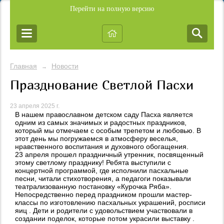
Перейти на полную версию
Главная
Новости
→
Празднование Светлой Пасхи
23 апреля 2025 г.
В нашем православном детском саду Пасха является
одним из самых значимых и радостных праздников,
который мы отмечаем с особым трепетом и любовью. В
этот день мы погружаемся в атмосферу веселья,
нравственного воспитания и духовного обогащения.
23 апреля прошел праздничный утренник, посвященный
этому светлому празднику! Ребята выступили с
концертной программой, где исполнили пасхальные
песни, читали стихотворения, а педагоги показывали
театрализованную постановку «Курочка Ряба».
Непосредственно перед праздником прошли мастер-
классы по изготовлению пасхальных украшений, росписи
яиц . Дети и родители с удовольствием участвовали в
создании поделок, которые потом украсили выставку .