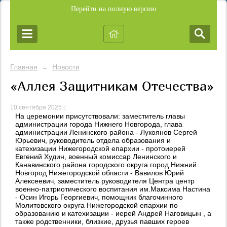
Перейти на полную версию
Главная
Новости
→
«Аллея Защитникам Отечества»
10 сентября 2025 г.
На церемонии присутствовали: заместитель главы
администрации города Нижнего Новгорода, глава
администрации Ленинского района - Лукоянов Сергей
Юрьевич, руководитель отдела образования и
катехизации Нижегородской епархии - протоиерей
Евгений Худин, военный комиссар Ленинского и
Канавинского района городского округа город Нижний
Новгород Нижегородской области - Вавилов Юрий
Алексеевич, заместитель руководителя Центра центр
военно-патриотического воспитания им.Максима Настина
- Осин Игорь Георгиевич, помощник благочинного
Молитовского округа Нижегородской епархии по
образованию и катехизации - иерей Андрей Наговицын , а
также родственники, близкие, друзья павших героев