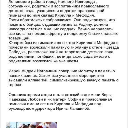
Ленинского района город Нижнего Новгорода ,
сотрудники, родители и воспитанники православного
детского сада, учащиеся и педагоги православной
гимназии во имя святых Кирилла и Мефодия.
Гости обратились к собравшимся. Они подчеркнули, что
память о бойцах, отдавших жизнь за Родину, должна
навсегда остаться в наших сердцах. Важно направлять
все силы на помощь фронту и поддержку близких павших
товарищей.
Юнармейцы из гимназии во святых Кирилла и Мефодия с
почестями возложили памятную гирлянду к стеле «Звезда
Победы», расположенной на территории детского сада,
родственники погибших , дети детского сада вместе с
родителями возложили живые цветы.
Иерей Андрей Наговицын совершил молитву в память о
павших воинах. Затем все участники мероприятия
высадили аллею туй, символизирующую вечную память о
героях.
Организаторами акции стали детский сад имени Веры,
Надежды, Любови и их матери Софии и православная
гимназия имени святых Кирилла и Мефодия под
руководством директора Ирины Лапшиной.