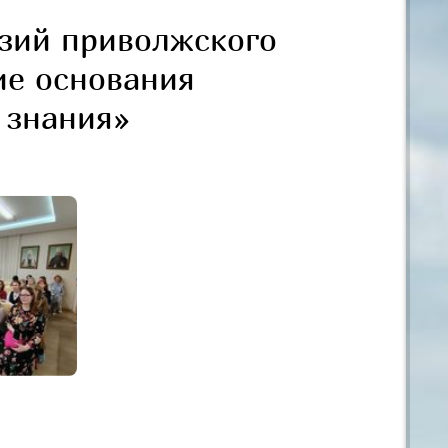
зий приволжского
ие основания
 знания»