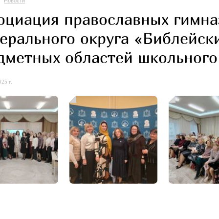
Новости
оциация православных гимна
ерального округа «Библейск
дметных областей школьного
25 г.