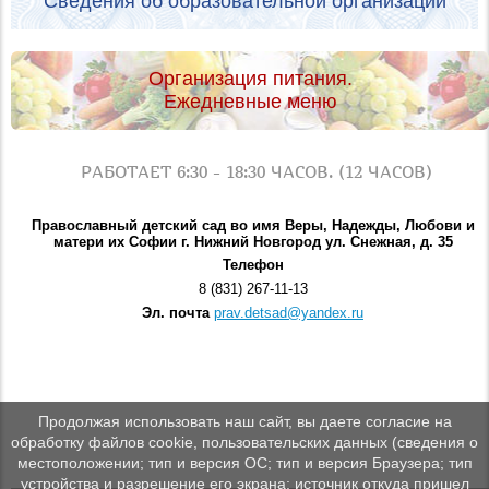
Сведения об образовательной организации
Организация питания.
Ежедневные меню
РАБОТАЕТ 6:30 - 18:30 ЧАСОВ. (12 ЧАСОВ)
Православный детский сад во имя Веры, Надежды, Любови и
матери их Софии г. Нижний Новгород ул. Снежная, д. 35
Телефон
8 (831) 267-11-13
Эл. почта
prav.detsad@yandex.ru
Продолжая использовать наш сайт, вы даете согласие на
обработку файлов cookie, пользовательских данных (сведения о
местоположении; тип и версия ОС; тип и версия Браузера; тип
устройства и разрешение его экрана; источник откуда пришел