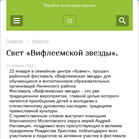
Перейти на полную версию
Главная
Новости
→
Свет «Вифлеемской звезды».
23 января 2026 г.
22 января в семейном центре «Ковчег», прошел
районный фестиваль «Вифлеемская звезда» для
обучающихся и воспитанников образовательных
организаций Ленинского района.
Фестиваль «Вифлеемская звезда» - это уже
традиционное мероприятие, главной целью которого
является приобщение детей и молодежи к
отечественному духовному наследию, традициям
православной культуры.
С приветственным словом выступил помощник
благочинного Молитовского округа иерей Андрей
Наговицин, поздравил всех присутствующих в великим
праздником Рождества Христова, поблагодарил всех
участников и педагогов за активное участие в фестивале.