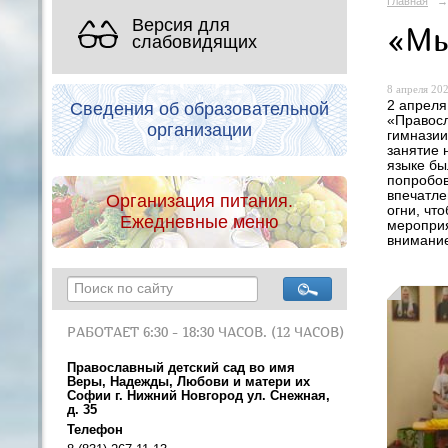
Главная
→
Версия для
«Мы
слабовидящих
8 апреля 202
2 апреля
Сведения об образовательной
«Правосл
организации
гимназии
занятие 
языке бы
попробов
впечатле
Организация питания.
огни, чт
Ежедневные меню
мероприя
внимание
РАБОТАЕТ 6:30 - 18:30 ЧАСОВ. (12 ЧАСОВ)
Православный детский сад во имя
Веры, Надежды, Любови и матери их
Софии г. Нижний Новгород ул. Снежная,
д. 35
Телефон