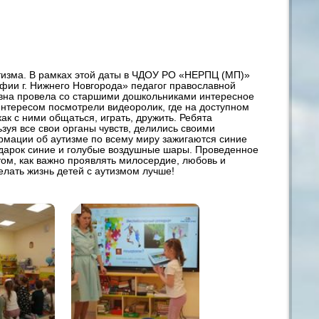
изма. В рамках этой даты в ЧДОУ РО «НЕРПЦ (МП)»
фии г. Нижнего Новгорода» педагог православной
вна провела со старшими дошкольниками интересное
интересом посмотрели видеоролик, где на доступном
к с ними общаться, играть, дружить. Ребята
ьзуя все свои органы чувств, делились своими
рмации об аутизме по всему миру зажигаются синие
 подарок синие и голубые воздушные шары. Проведенное
ом, как важно проявлять милосердие, любовь и
лать жизнь детей с аутизмом лучше!