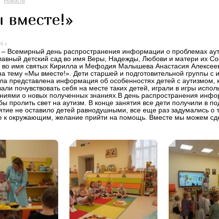
Новости
 вместе!»
6 г.
 – Всемирный день распространения информации о проблемах аут
авный детский сад во имя Веры, Надежды, Любови и матери их Со
 во имя святых Кирилла и Мефодия Малышева Анастасия Алексее
на тему «Мы вместе!». Дети старшей и подготовительной группы с 
ла представлена информация об особенностях детей с аутизмом, ка
али почувствовать себя на месте таких детей, играли в игры испол
ниями о новых полученных знаниях.В день распространения инфо
обы пролить свет на аутизм. В конце занятия все дети получили в
тие не оставило детей равнодушными, все еще раз задумались о т
 к окружающим, желание прийти на помощь. Вместе мы можем сде