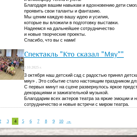
Благодаря вашим навыкам и вдохновению дети смог
проявить свои таланты и фантазию.
Мы ценим каждую вашу идею и усилия,
которые вы вложили в подготовку выставки.
Надеемся на дальнейшее сотрудничество
и новые творческие проекты.
Спасибо, что вы с нами!
Спектакль "Кто сказал "Мяу""
3.10.2025 г.
3 октября наш детский сад с радостью принял детск
мяу» . Это событие стало настоящим праздником дл
С первых минут на сцене развернулось яркое предс
декорациями и зажигательной музыкой.
Благодарим всех актеров театра за яркие эмоции 
сотрудничество и новые встречи с миром театра.
→
2
3
4
5
6
7
8
9
10