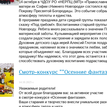
14 октября в ЧДОУ РО «НЕРПЦ (МП)» «Православны
матери их Софии г.Нижнего Новгорода» состоялся я
Покрову Пресвятой Богородицы. Это событие собрало
атмосферу теплоты и единства.
В программе праздника дети средней группы показал
сказку «Под грибом!». Воспитанники старшей групп
Новгороду. Ребята много рассказывали о значении П
материнской заботы. Кульминацией мероприятия ста
создали радостное настроение и зарядили всех пол
Духовник детского сада иерей Алексий Глотов позд
праздником, напомнил всем о значимости любви, заб
которые объединяют нас. Благодарим всех участнико
празднику! Мы надеемся, что этот день останется в
способствовать духовному воспитанию подрастающе
Смотр-конкурс ""Осенние фанта
14.10.2025 г.
Уважаемые родители!
От всей души благодарим вас за активное участие
в смотре-конкурсе «Осенние фантазии».
Ваши старания и творчество внесли уникальное раз
и атмосферу тепла и уюта.