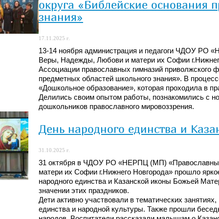
округа «Библейские основания 
знания»
17.11.2025 г.
13-14 ноября администрация и педагоги ЧДОУ РО «
Веры, Надежды, Любови и матери их Софии г.Нижнег
Ассоциации православных гимназий приволжского ф
предметных областей школьного знания». В процесс
«Дошкольное образование», которая проходила в пр
Делились своим опытом работы, познакомились с но
дошкольников православного мировоззрения.
День народного единства и Каз
31.10.2025 г.
31 октября в ЧДОУ РО «НЕРПЦ (МП) «Православный
матери их Софии г.Нижнего Новгорода» прошло ярк
народного единства и Казанской иконы Божьей Матер
значении этих праздников.
Дети активно участвовали в тематических занятиях, 
единства и народной культуры. Также прошли бесед
народов. Воспитатели рассказали малышам о Казанс