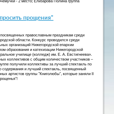
очемучки - 2 место; Елизарова Полина группа
 просить прощения"
, посвященных православным праздникам среди
родской области. Конкурс проводился среди
ьных организаций Нижегородской епархии
елом образования и катехизации Нижегородской
альное училище (колледж) им. Е. А. Евстигнеева».
ьных коллективов с общим количеством участников –
руппе получили коллективы за лучший спектакль по
о содержания и лучший спектакль, посвященный
ых артистов группы "Книголюбы", которые заняли II
прощенья"!