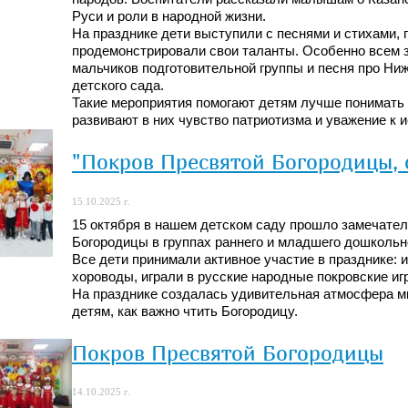
Руси и роли в народной жизни.
На празднике дети выступили с песнями и стихами,
продемонстрировали свои таланты. Особенно всем з
мальчиков подготовительной группы и песня про Ни
детского сада.
Такие мероприятия помогают детям лучше понимать к
развивают в них чувство патриотизма и уважение к и
"Покров Пресвятой Богородицы, 
15.10.2025 г.
15 октября в нашем детском саду прошло замечате
Богородицы в группах раннего и младшего дошкольно
Все дети принимали активное участие в празднике: 
хороводы, играли в русские народные покровские иг
На празднике создалась удивительная атмосфера ми
детям, как важно чтить Богородицу.
Покров Пресвятой Богородицы
14.10.2025 г.