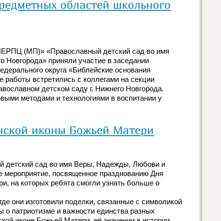
предметных областей школьного
НЕРПЦ (МП)» «Православный детский сад во имя
о Новгорода» приняли участие в заседании
едерального округа «Библейские основания
е работы встретились с коллегами на секции
авославном детском саду г. Нижнего Новгорода.
выми методами и технологиями в воспитании у
анской иконы Божьей Матери
 детский сад во имя Веры, Надежды, Любови и
ое мероприятие, посвященное празднованию Дня
и, на которых ребята смогли узнать больше о
где они изготовили поделки, связанные с символикой
ы о патриотизме и важности единства разных
кой иконе Божьей Матери, её значении в истории