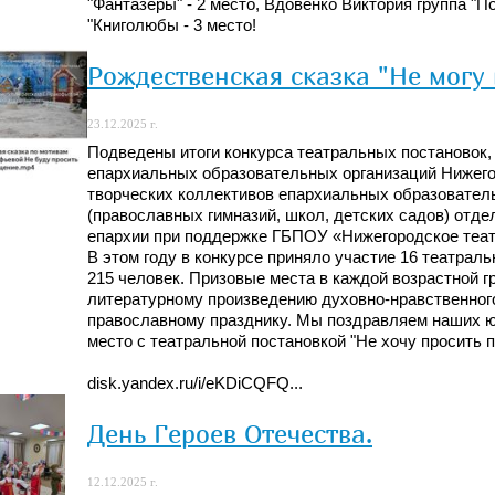
"Фантазеры" - 2 место, Вдовенко Виктория группа "П
"Книголюбы - 3 место!
Рождественская сказка "Не могу
23.12.2025 г.
Подведены итоги конкурса театральных постановок
епархиальных образовательных организаций Нижего
творческих коллективов епархиальных образовател
(православных гимназий, школ, детских садов) отд
епархии при поддержке ГБПОУ «Нижегородское театр
В этом году в конкурсе приняло участие 16 театрал
215 человек. Призовые места в каждой возрастной г
литературному произведению духовно-нравственног
православному празднику. Мы поздравляем наших юн
место с театральной постановкой "Не хочу просить 
disk.yandex.ru/i/eKDiCQFQ...
День Героев Отечества.
12.12.2025 г.