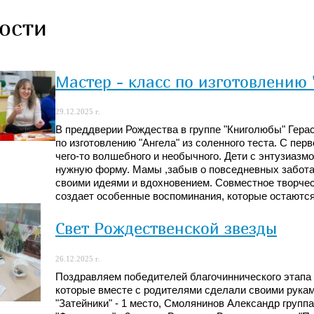
ости
Мастер - класс по изготовлению 
29.12.2025 г.
В преддверии Рождества в группе "Книголюбы" Гера
по изготовлению "Ангела" из соленного теста. С п
чего-то волшебного и необычного. Дети с энтузиазмо
нужную форму. Мамы ,забыв о повседневных заботах
своими идеями и вдохновением. Совместное творчес
создает особенные воспоминания, которые остаются 
Свет Рождественской звезды
26.12.2025 г.
Поздравляем победителей благочиннического этапа
которые вместе с родителями сделали своими рукам
"Затейники" - 1 место, Смолянинов Александр группа