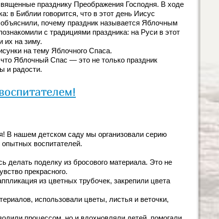
священные празднику Преображения Господня. В ходе
: в Библии говорится, что в этот день Иисус
 объяснили, почему праздник называется Яблочным
познакомили с традициями праздника: на Руси в этот
 их на зиму.
сунки на тему Яблочного Спаса.
, что Яблочный Спас — это не только праздник
ы и радости.
 воспитателем!
ия! В нашем детском саду мы организовали серию
 опытных воспитателей.
сь делать поделку из бросового материала. Это не
увство прекрасного.
аппликация из цветных трубочек, закрепили цвета
териалов, использовали цветы, листья и веточки,
водили процессом, но и вдохновляли детей, помогали