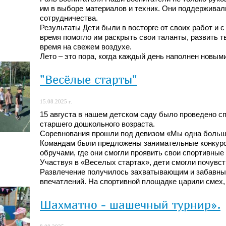
им в выборе материалов и техник. Они поддерживал
сотрудничества.
Результаты Дети были в восторге от своих работ и 
время помогло им раскрыть свои таланты, развить т
время на свежем воздухе.
Лето – это пора, когда каждый день наполнен новым
"Весёлые старты"
15.08.2025 г.
15 августа в нашем детском саду было проведено с
старшего дошкольного возраста.
Соревнования прошли под девизом «Мы одна больш
Командам были предложены занимательные конкурсы
обручами, где они смогли проявить свои спортивные
Участвуя в «Веселых стартах», дети смогли почувс
Развлечение получилось захватывающим и забавны
впечатлений. На спортивной площадке царили смех,
Шахматно - шашечный турнир».