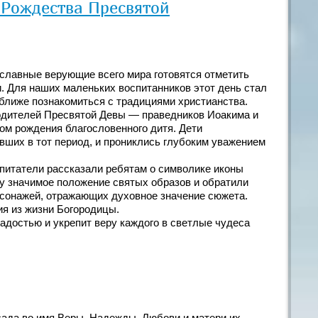
 Рождества Пресвятой
ославные верующие всего мира готовятся отметить
 Для наших маленьких воспитанников этот день стал
ближе познакомиться с традициями христианства.
дителей Пресвятой Девы — праведников Иоакима и
ом рождения благословенного дитя. Дети
вших в тот период, и прониклись глубоким уважением
питатели рассказали ребятам о символике иконы
у значимое положение святых образов и обратили
рсонажей, отражающих духовное значение сюжета.
я из жизни Богородицы.
достью и укрепит веру каждого в светлые чудеса
 сада во имя Веры, Надежды, Любови и матери их