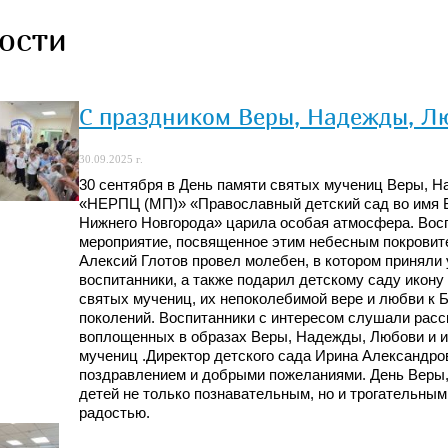
ости
С праздником Веры, Надежды, Л
30.09.2025 г.
30 сентября в День памяти святых мучениц Веры, 
«НЕРПЦ (МП)» «Православный детский сад во имя В
Нижнего Новгорода» царила особая атмосфера. Восп
мероприятие, посвященное этим небесным покровите
Алексий Глотов провел молебен, в котором приняли 
воспитанники, а также подарил детскому саду икону
святых мучениц, их непоколебимой вере и любви к 
поколений. Воспитанники с интересом слушали расск
воплощенных в образах Веры, Надежды, Любови и их
мучениц .Директор детского сада Ирина Александр
поздравлением и добрыми пожеланиями. День Веры,
детей не только познавательным, но и трогательны
радостью.