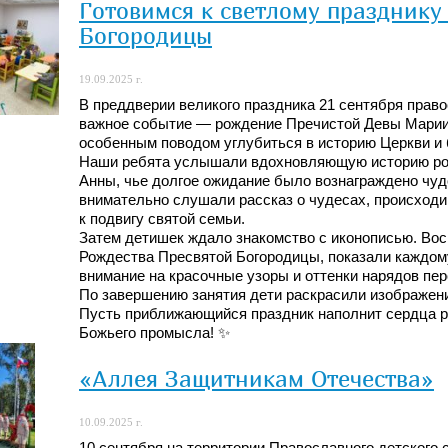
Готовимся к светлому празднику
Богородицы
19.09.2025 г.
В преддверии великого праздника 21 сентября прав
важное событие — рождение Пречистой Девы Марии.
особенным поводом углубиться в историю Церкви и 
Наши ребята услышали вдохновляющую историю ро
Анны, чье долгое ожидание было вознаграждено чуд
внимательно слушали рассказ о чудесах, происходи
к подвигу святой семьи.
Затем детишек ждало знакомство с иконописью. Вос
Рождества Пресвятой Богородицы, показали каждом
внимание на красочные узоры и оттенки нарядов пе
По завершению занятия дети раскрасили изображени
Пусть приближающийся праздник наполнит сердца ра
Божьего промысла! ✨
«Аллея Защитникам Отечества»
10.09.2025 г.
10 сентября на территории Православного детского