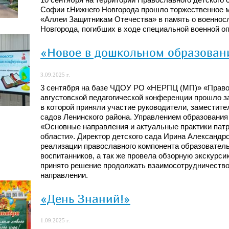
Софии г.Нижнего Новгорода прошло торжественное 
«Аллеи Защитникам Отечества» в память о военнос
Новгорода, погибших в ходе специальной военной опе
«Новое в дошкольном образован
3.09.2025 г.
3 сентября на базе ЧДОУ РО «НЕРПЦ (МП)» «Правос
августовской педагогической конференции прошло з
в которой приняли участие руководители, заместите
садов Ленинского района. Управлением образования
«Основные направления и актуальные практики пат
области». Директор детского сада Ирина Александр
реализации православного компонента образовател
воспитанников, а так же провела обзорную экскурс
принято решение продолжать взаимосотрудничество 
направлении.
«День Знаний!»
1.09.2025 г.