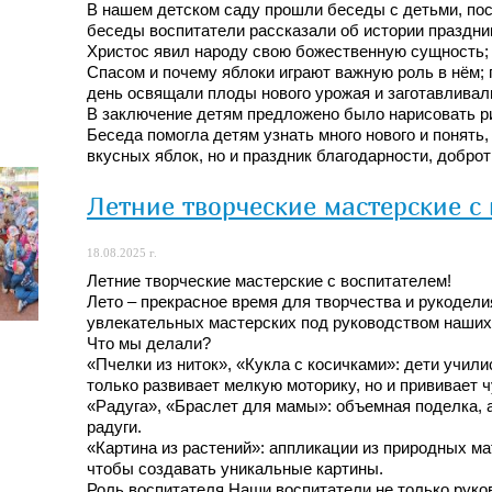
В нашем детском саду прошли беседы с детьми, по
беседы воспитатели рассказали об истории праздника
Христос явил народу свою божественную сущность;
Спасом и почему яблоки играют важную роль в нём; 
день освящали плоды нового урожая и заготавливали
В заключение детям предложено было нарисовать ри
Беседа помогла детям узнать много нового и понять
вкусных яблок, но и праздник благодарности, доброт
Летние творческие мастерские с
18.08.2025 г.
Летние творческие мастерские с воспитателем!
Лето – прекрасное время для творчества и рукодел
увлекательных мастерских под руководством наших
Что мы делали?
«Пчелки из ниток», «Кукла с косичками»: дети учили
только развивает мелкую моторику, но и прививает ч
«Радуга», «Браслет для мамы»: объемная поделка, 
радуги.
«Картина из растений»: аппликации из природных ма
чтобы создавать уникальные картины.
Роль воспитателя Наши воспитатели не только руко