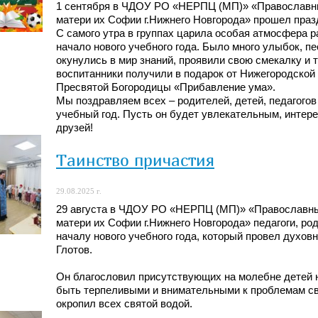
1 сентября в ЧДОУ РО «НЕРПЦ (МП)» «Православны
матери их Софии г.Нижнего Новгорода» прошел праз
С самого утра в группах царила особая атмосфера 
начало нового учебного года. Было много улыбок, пес
окунулись в мир знаний, проявили свою смекалку и 
воспитанники получили в подарок от Нижегородской
Пресвятой Богородицы «Прибавление ума».
Мы поздравляем всех – родителей, детей, педагогов
учебный год. Пусть он будет увлекательным, интере
друзей!
Таинство причастия
29.08.2025 г.
29 августа в ЧДОУ РО «НЕРПЦ (МП)» «Православны
матери их Софии г.Нижнего Новгорода» педагоги, ро
началу нового учебного года, который провел духов
Глотов.
Он благословил присутствующих на молебне детей на
быть терпеливыми и внимательными к проблемам св
окропил всех святой водой.