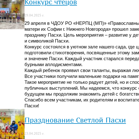
Конкурс чтецов
29.04.2025 г.
29 апреля в ЧДОУ РО «НЕРПЦ (МП)» «Православный
матери их Софии г. Нижнего Новгорода» прошел зам
празднику Пасхи. Цель мероприятия – развитие у де
и символикой Пасхи.
Конкурс состоялся в уютном зале нашего сада, где 
подготовили стихотворения, посвященные этому зам
и значение Пасхи. Каждый участник старался перед
бурными аплодисментами.
Каждый ребенок проявил свои таланты, выражая люб
Все участники получили маленькие подарки на памят
Такое мероприятие не только радует детей, но и спо
публичных выступлений. Мы надеемся, что конкурс с
будущем мы продолжим знакомить детей с богатств
Спасибо всем участникам, их родителям и воспитате
Пасхи!
Празднование Светлой Пасхи
23.04.2025 г.