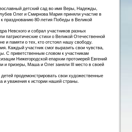
ославный детский сад во имя Веры, Надежды,
олубев Олег и Смирнова Мария приняли участие в
 к празднованию 80-летия Победы в Великой
дра Невского и собрал участников разных
вили патриотические стихи о Великой Отечественной
не и памяти о тех, кто отстоял нашу свободу.
я. Каждый участник смог выразить свои чувства,
еды. С приветственным словом к участникам
хизации Нижегородской епархии протоиерей Евгений
 и призеры, Маша и Олег заняли III место в своей
я детей продемонстрировать свои художественные
а и уважения к истории нашей страны.