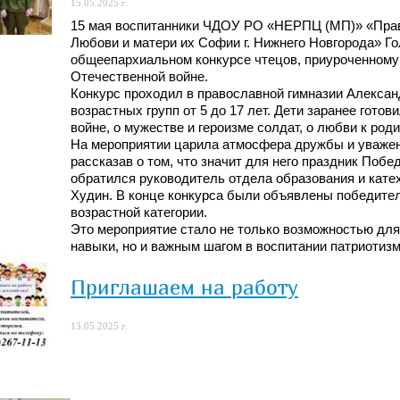
15.05.2025 г.
15 мая воспитанники ЧДОУ РО «НЕРПЦ (МП)» «Прав
Любови и матери их Софии г. Нижнего Новгорода» Г
общеепархиальном конкурсе чтецов, приуроченному
Отечественной войне.
Конкурс проходил в православной гимназии Алексан
возрастных групп от 5 до 17 лет. Дети заранее гото
войне, о мужестве и героизме солдат, о любви к роди
На мероприятии царила атмосфера дружбы и уважени
рассказав о том, что значит для него праздник Поб
обратился руководитель отдела образования и кате
Худин. В конце конкурса были объявлены победители
возрастной категории.
Это мероприятие стало не только возможностью дл
навыки, но и важным шагом в воспитании патриотизм
Приглашаем на работу
13.05.2025 г.