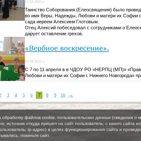
11.04.2025 г.
Таинство Соборования (Елеосвящения) было проведе
во имя Веры, Надежды, Любови и матери их Софии г
сада иереем Алексием Глотовым.
Отец Алексий побеседовал с сотрудниками о Елеосве
дарует оставление грехов.
«Вербное воскресение».
10.04.2025 г.
С 7 по 11 апреля в в ЧДОУ РО «НЕРПЦ (МП)» «Прав
Любови и матери их Софии г. Нижнего Новгорода» п
→
2
3
4
5
6
7
8
9
10
еры, Надежды, Любови и матери их Софии г. Нижнего Новгорода
а обработку файлов cookie, пользовательских данных (сведения о м
а; источник откуда пришел на сайт пользователь; с какого сайта и
пользователь; ip-адрес) в целях функционирования сайта и проведе
ывались, покиньте сайт.