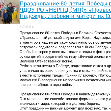
Празднование 80-летия Победы в
ЧДОУ РО «НЕРПЦ (МП)» «Правосл
Надежды, Любови и матери их С
7.05.2025 г.
Празднование 80-летия Победы в Великой Отечест
«Православный детский сад во имя Веры, Надежды, 
7 мая утро в нашем детском саду началось со звуча
встречали родителей, поздравляли с Днём Победы и
Особый интерес у всех вызывали стенды с фотогра
рукам детей и родителей на тему «Вечный огонь» и
Великой Отечественной войне.
Ребята пели песни о Победе, подготовили стихи о д
участников выразил свои чувства и мысли о войне, 
вместе исполнили танцы: «Синий платочек», «Катю
молчания! В завершении мероприятия возложили жи
воинах погибших в годы войны.
Празднование 80-летия Победы в нашем детском уч
Это мероприятие способствовало формированию у де
значимости мира, который мы должны беречь.
Этот праздник — важный момент для всех нас, так к