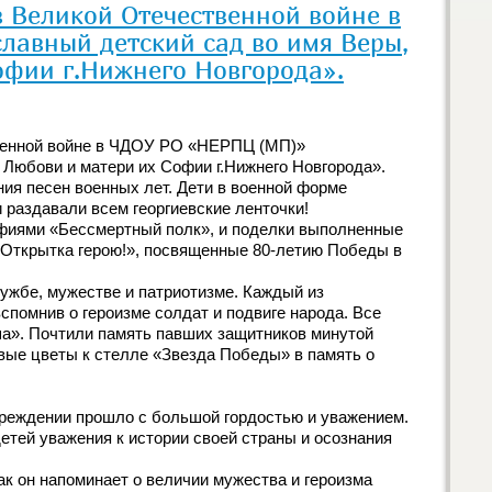
 Великой Отечественной войне в
авный детский сад во имя Веры,
офии г.Нижнего Новгорода».
венной войне в ЧДОУ РО «НЕРПЦ (МП)»
Любови и матери их Софии г.Нижнего Новгорода».
ния песен военных лет. Дети в военной форме
 раздавали всем георгиевские ленточки!
фиями «Бессмертный полк», и поделки выполненные
 «Открытка герою!», посвященные 80-летию Победы в
ружбе, мужестве и патриотизме. Каждый из
вспомнив о героизме солдат и подвиге народа. Все
ша». Почтили память павших защитников минутой
вые цветы к стелле «Звезда Победы» в память о
реждении прошло с большой гордостью и уважением.
тей уважения к истории своей страны и осознания
ак он напоминает о величии мужества и героизма