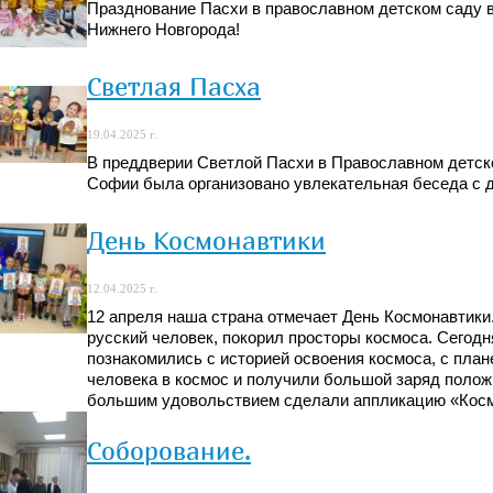
Празднование Пасхи в православном детском саду в
Нижнего Новгорода!
Светлая Пасха
19.04.2025 г.
В преддверии Светлой Пасхи в Православном детск
Софии была организовано увлекательная беседа с 
День Космонавтики
12.04.2025 г.
12 апреля наша страна отмечает День Космонавтики.
русский человек, покорил просторы космоса. Сегодн
познакомились с историей освоения космоса, с пла
человека в космос и получили большой заряд полож
большим удовольствием сделали аппликацию «Косм
Соборование.