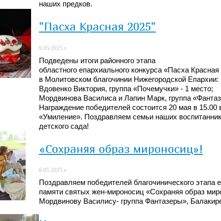
наших предков.
"Пасха Красная 2025"
6.05.2025 г.
Подведены итоги районного этапа
областного епархиального конкурса «Пасха Красная
в Молитовском благочинии Нижегородской Епархии:
Вдовенко Виктория, группа «Почемучки» - 1 место;
Мордвинова Василиса и Лапин Марк, группа «Фантазе
Награждение победителей состоится 20 мая в 15.00
«Умиление». Поздравляем семьи наших воспитаннико
детского сада!
«Сохраняя образ мироносиц»!
6.05.2025 г.
Поздравляем победителей благочинического этапа 
памяти святых жен-мироносиц «Сохраняя образ мир
Мордвинову Василису- группа Фантазеры», Балакире