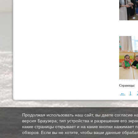
Страницы:
←
1
Православный детский сад Во имя В
Продолжая использовать наш сайт, вы даете согласие н
© Конструктор сайтов
Nubex.ru
версия Браузера; тип устройства и разрешение его экран
какие страницы открывает и на какие кнопки нажимает 
обзоров. Если вы не хотите, чтобы ваши данные обрабат